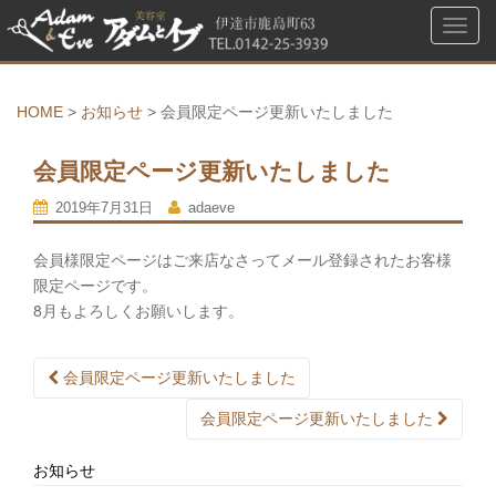
ナ
ビ
ゲ
ー
HOME
>
お知らせ
>
会員限定ページ更新いたしました
シ
ョ
会員限定ページ更新いたしました
ン
を
2019年7月31日
adaeve
切
会員様限定ページはご来店なさってメール登録されたお客様
り
限定ページです。
替
8月もよろしくお願いします。
え
投
会員限定ページ更新いたしました
稿
ナ
ビ
会員限定ページ更新いたしました
ゲ
ー
シ
お知らせ
ョ