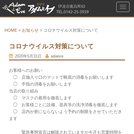
ナ
ビ
ゲ
ー
HOME
>
お知らせ
>
コロナウイルス対策について
シ
ョ
コロナウイルス対策について
ン
を
2020年5月31日
adaeve
切
お客様へのお願い
り
◯ 店舗入り口のマットで靴底の消毒をお願いします
替
◯ 手指の消毒をお願いします
え
当店の取り組み
◯ マスクの着用を徹底します
◯ お客様ごとに設備、器具等の洗浄消毒を徹底します
◯ 店内が密にならないよう予約の制限をさせていただき
ます
緊急事態宣言は解除されていますが今月も営業時間を